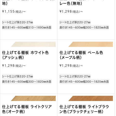
地）
レー色（無地）
通
通
¥1,155
¥1,298
(税込)〜
(税込)〜
常
常
価
価
シート仕上げ
厚さ20・27㎜
シート仕上げ
厚さ20・27㎜
格
格
奥行き145～600㎜
幅310～1690㎜
糸面
奥行き145～600㎜
幅300～1820㎜
糸面
仕上げてる棚板 ホワイト色
仕上げてる棚板 ペール色
（アッシュ柄）
（メープル柄）
通
通
¥1,298
¥1,298
(税込)〜
(税込)〜
常
常
価
価
シート仕上げ
厚さ20・27㎜
シート仕上げ
厚さ20・27㎜
格
格
奥行き145～600㎜
幅300～1820㎜
糸面
奥行き145～600㎜
幅300～1820㎜
糸面
仕上げてる棚板 ライトクリア
仕上げてる棚板 ライトブラウ
色（オーク柄）
ン色（ブラックチェリー柄）