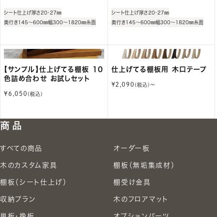
価
価
シート仕上げ
厚さ20・27㎜
シート仕上げ
厚さ20・27㎜
格
格
奥行き145～600㎜
幅300～1820㎜
糸面
奥行き145～600㎜
幅300～1820㎜
糸面
【サンプル】仕上げてる棚板 10
仕上げてる棚板用 木口テープ
色詰め合わせ お試しセット
通
¥2,090
(税込)〜
常
通
¥6,050
(税込)
価
常
格
価
格
商品
すべての商品
オーダー板
木のカスタム家具
棚板（無垢集成材）
棚板（シート仕上げ）
棚受け金具
収納プラン
木のフロアマット
単板・挽板
オプションパーツ