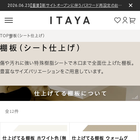
コンテン
2026.06.23
【重要】新サイトオープンに伴うパスワード再設定のお願い
ロ
ツに進む
グ
カー
イ
ト
ン
TOP
棚板（シート仕上げ）
棚板（シート仕上げ）
傷や汚れに強い特殊樹脂シートで木口まで全面仕上げた棚板。
豊富なサイズバリエーションをご用意しています。
全12件
仕上げてる棚板 ホワイト色（無
仕上げてる棚板 ウォームグ