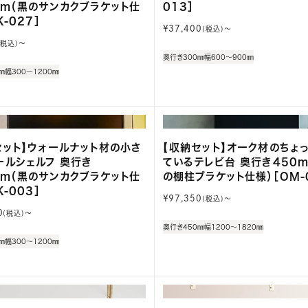
mm（黒のサンカクブラケット仕
013］
K-027］
通
¥37,400
(税込)〜
常
(税込)〜
価
奥行き300㎜
幅600～900㎜
格
㎜
幅300～1200㎜
セット】ウォールナット材の小さ
【収納セット】オーク材のちょ
ールシェルフ 奥行き
ているテレビ台 奥行き450
mm（黒のサンカクブラケット仕
の棚柱ブラケット仕様）［OM-
K-003］
通
¥97,350
(税込)〜
常
0
(税込)〜
価
奥行き450㎜
幅1200～1820㎜
格
㎜
幅300～1200㎜