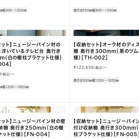
常
価
㎜
幅300～1200㎜
奥行き250㎜
幅300～1200㎜
格
セット】ニュージーパイン材の
【収納セット】オーク材のディ
と浮いているテレビ台 奥行き
棚 奥行き300mm（黒のツ
mm（白の棚柱ブラケット仕様）
様）［TH-002］
004］
通
¥122,650
(税込)〜
常
0
(税込)〜
価
奥行き300㎜
幅1200～1820㎜
格
㎜
幅1200～1820㎜
セット】ニュージーパイン材の壁
【収納セット】ニュージーパイ
納棚 奥行き250mm（白の棚
付け収納棚 奥行き300mm
ット仕様）［FN-004］
柱ブラケット仕様）［FN-005