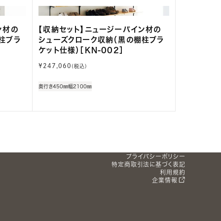
ン材の
【収納セット】ニュージーパイン材の
柱ブラ
シューズクローク収納（黒の棚柱ブラ
ケット仕様）［KN-002］
通
¥247,060
(税込)
常
価
奥行き450㎜
幅2100㎜
格
プライバシーポリシー
特定商取引法に基づく表記
利用規約
企業情報