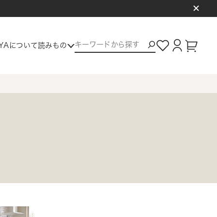
ロ
グ
カー
AYAについて
読みもの
イ
ト
ン