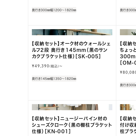
常
常
価
価
奥行き300㎜
幅1200～1820㎜
奥行き300
格
格
【収納セット】オーク材のウォールシェ
【収納
ルフ2段 奥行き145mm（黒のサン
ちょっ
カクブラケット仕様）［SK-005］
300
［OM-
通
¥49,390
(税込)〜
常
通
¥80,08
価
常
奥行き145㎜
幅1350～1820㎜
格
価
奥行き300
格
【収納セット】ニュージーパイン材の
【収納
シューズクローク（黒の棚柱ブラケット
付け収
仕様）［KN-001］
柱ブラケ