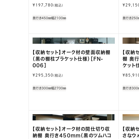
通
通
¥197,780
¥29,15
(税込)
常
常
価
価
奥行き450㎜
幅2100㎜
奥行き250
格
格
【収納セット】オーク材の壁面収納棚
【収納
（黒の棚柱ブラケット仕様）［FN-
棚 奥
006］
ケット仕
通
通
¥295,350
¥85,91
(税込)
常
常
価
価
奥行き300㎜
幅2700㎜
奥行き300
格
格
【収納セット】オーク材の間仕切り収
【収納
納棚 奥行き450mm（黒のツムハコ
さなウ