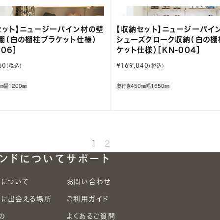
セット】ニュージーパイン材の壁
【収納セット】ニュージーパイ
棚（白の棚柱ブラケット仕様）
シューズクローク収納（白の棚
006］
ケット仕様）［KN-004］
通
60
¥169,840
(税込)
(税込)
常
価
㎜
幅1200㎜
奥行き450㎜
幅1650㎜
格
1
2
ンドについて
サポート
Aについて
お問い合わせ
YAに出会える場所
ご利用ガイド
の
よくあるご質問