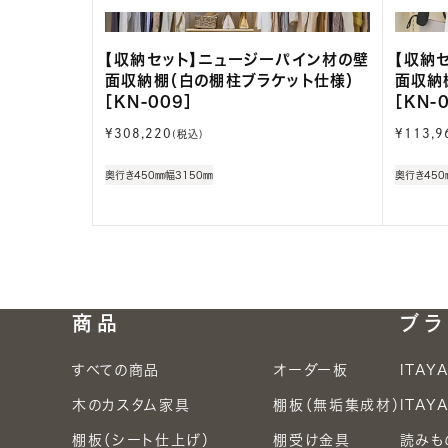
【収納セット】ニュージーパイン材の壁
【収納
面収納棚（白の棚柱ブラケット仕様）
面収納
［KN-009］
［KN-
通
通
¥308,220
¥113,9
(税込)
常
常
価
価
奥行き450㎜
幅3150㎜
奥行き450
格
格
商品
ブラ
すべての商品
オーダー板
ITAY
木のカスタム家具
棚板（無垢集成材）
ITA
棚板（シート仕上げ）
棚受け金具
読みも