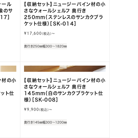
ォール
【収納セット】ニュージーパイン材の小
鍮のサ
さなウォールシェルフ 奥行き
17］
250mm（ステンレスのサンカクブラ
ケット仕様）［SK-014］
通
¥17,600
(税込)〜
常
価
奥行き250㎜
幅300～1820㎜
格
ン材の小
【収納セット】ニュージーパイン材の小
さなウォールシェルフ 奥行き
ケット仕
145mm（白のサンカクブラケット仕
様）［SK-008］
通
¥9,900
(税込)〜
常
価
奥行き145㎜
幅300～1200㎜
格