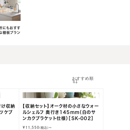
所にもおすす
な棚板プラン
付け収納
【収納セット】オーク材の小さなウォー
ベツケブ
ルシェルフ 奥行き145mm（白のサ
ンカクブラケット仕様）［SK-002］
通
¥11,550
(税込)〜