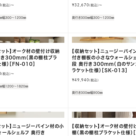
通
0
¥32,670
(税込)〜
(税込)〜
常
価
㎜
幅300～1200㎜
奥行き300㎜
幅300～1200㎜
格
セット】オーク材の壁付け収納
【収納セット】ニュージーパイ
行き300mm（黒の棚柱ブラ
付き棚板の小さなウォールシェ
様）［FN-010］
段 奥行き300mm（白のサン
ラケット仕様）［SK-013］
0
(税込)〜
通
¥49,940
(税込)
常
㎜
幅1200～1820㎜
価
奥行き300㎜
幅900㎜
格
セット】ニュージーパイン材の小
【収納セット】オーク材の壁付
ォールシェルフ 奥行き
棚（黒の棚柱ブラケット仕様）［