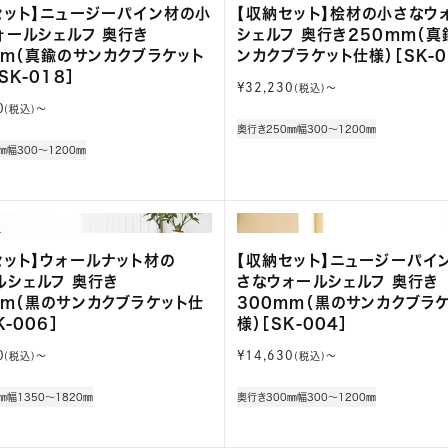
セット】ニュージーパイン材の小
【収納セット】桧材の小さなウ
ォールシェルフ 奥行き
シェルフ 奥行き250mm（真
mm（真鍮のサンカクブラケット
ンカクブラケット仕様）［SK-0
SK-018］
通
¥32,230
(税込)〜
常
0
(税込)〜
価
奥行き250㎜
幅300～1200㎜
格
㎜
幅300～1200㎜
セット】ウォールナット材の
【収納セット】ニュージーパイ
ルシェルフ 奥行き
さなウォールシェルフ 奥行き
mm（黒のサンカクブラケット仕
300mm（黒のサンカクブラ
K-006］
様）［SK-004］
通
0
¥14,630
(税込)〜
(税込)〜
常
価
㎜
幅1350～1820㎜
奥行き300㎜
幅300～1200㎜
格