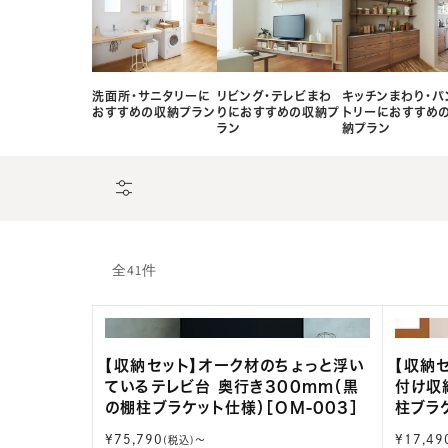
洗面所・サニタリーに
リビング・テレビまわ
キッチンまわり・パ
おすすめの収納プラン
りにおすすめの収納プ
トリーにおすすめ
ラン
納プラン
全41件
【収納セット】オーク材のちょっと浮い
【収納
ているテレビ台 奥行き300mm（黒
付け収
の棚柱ブラケット仕様）［OM-003］
柱ブラケ
通
通
¥75,790
¥17,49
(税込)〜