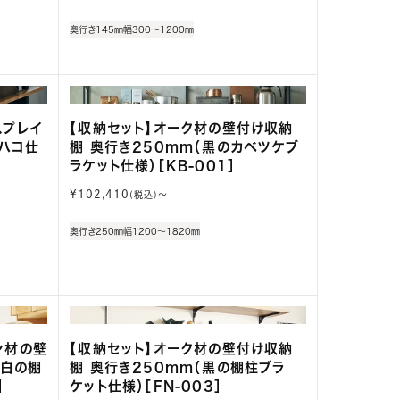
常
価
奥行き145㎜
幅300～1200㎜
格
スプレイ
【収納セット】オーク材の壁付け収納
ムハコ仕
棚 奥行き250mm（黒のカベツケブ
ラケット仕様）［KB-001］
通
¥102,410
(税込)〜
常
価
奥行き250㎜
幅1200～1820㎜
格
ン材の壁
【収納セット】オーク材の壁付け収納
（白の棚
棚 奥行き250mm（黒の棚柱ブラ
］
ケット仕様）［FN-003］