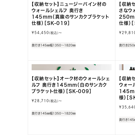
【収納セット】ニュージーパイン材の
【収納
ウォールシェルフ 奥行き
さなウ
145mm（真鍮のサンカクブラケット
250
仕様）［SK-019］
仕様）［
通
通
¥54,450
¥29,81
(税込)〜
常
常
価
価
奥行き145㎜
幅1350～1820㎜
奥行き250
格
格
【収納セット】オーク材のウォールシェ
【収納
ルフ 奥行き145mm（白のサンカク
ウォー
ブラケット仕様）［SK-009］
145
様）［S
通
¥28,710
(税込)〜
常
通
¥35,64
価
常
奥行き145㎜
幅1350～1820㎜
格
価
奥行き145
格