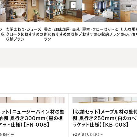
ン
玄関まわり・シューズ
書斎・趣味部屋・事務
寝室・クローゼットに
どんな場
の収
クロークにおすすめの
所におすすめの収納プ
おすすめの収納プラン
めの小さ
収納プラン
ラン
セット】ニュージーパイン材の壁
【収納セット】メープル材の壁
納棚 奥行き300mm（黒の棚
棚 奥行き250mm（白のカ
ット仕様）［FN-008］
ラケット仕様）［KB-003］
通
0
¥29,810
(税込)〜
(税込)〜