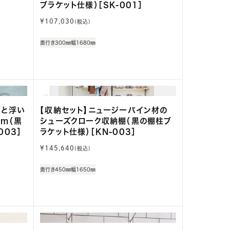
ブラケット仕様）［SK-001］
通
¥107,030
(税込)
常
価
奥行き300㎜
幅1680㎜
格
っと浮い
【収納セット】ニュージーパイン材の
mm（黒
シューズクローク収納棚（黒の棚柱ブ
003］
ラケット仕様）［KN-003］
通
¥145,640
(税込)
常
価
奥行き450㎜
幅1650㎜
格