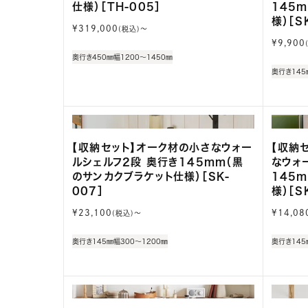
仕様）［TH-005］
145
様）［S
通
¥319,000
(税込)〜
常
通
¥9,900
価
常
奥行き450㎜
幅1200～1450㎜
格
価
奥行き145
格
【収納セット】オーク材の小さなウォー
【収納
ルシェルフ2段 奥行き145mm（黒
なウォ
のサンカクブラケット仕様）［SK-
145
007］
様）［S
通
通
¥23,100
¥14,08
(税込)〜
常
常
価
価
奥行き145㎜
幅300～1200㎜
奥行き145
格
格