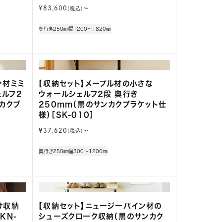
通
¥83,600
(税込)〜
常
価
奥行き250㎜
幅1200～1820㎜
格
ン材ミミ
【収納セット】メープル材の小さな
ルフ2
ウォールシェルフ2段 奥行き
カクブ
250mm（黒のサンカクブラケット仕
様）［SK-010］
通
¥37,620
(税込)〜
常
価
奥行き250㎜
幅300～1200㎜
格
け収納
【収納セット】ニュージーパイン材の
KN-
シューズクローク収納（黒のサンカク