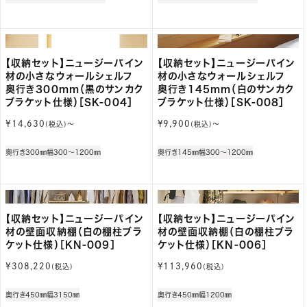
格
格
【収納セット】ニュージーパイン
【収納セット】ニュージーパイン
材の小さなウォールシェルフ
材の小さなウォールシェルフ
奥行き300mm（黒のサンカク
奥行き145mm（白のサンカク
ブラケット仕様）［SK-004］
ブラケット仕様）［SK-008］
通
通
¥14,630
¥9,900
(税込)〜
(税込)〜
常
常
価
価
奥行き300㎜
幅300～1200㎜
奥行き145㎜
幅300～1200㎜
格
格
【収納セット】ニュージーパイン
【収納セット】ニュージーパイン
材の壁面収納棚（白の棚柱ブラ
材の壁面収納棚（白の棚柱ブラ
ケット仕様）［KN-009］
ケット仕様）［KN-006］
通
通
¥308,220
¥113,960
(税込)
(税込)
常
常
価
価
奥行き450㎜
幅3150㎜
奥行き450㎜
幅1200㎜
格
格