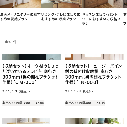
洗面所・サニタリーにおす
リビング・テレビまわりに
キッチンまわり・パント
玄
すめの収納プラン
おすすめの収納プラン
リーにおすすめの収納プ
ロ
ラン
プ
全41件
【収納セット】オーク材のちょっ
【収納セット】ニュージーパイン
と浮いているテレビ台 奥行き
材の壁付け収納棚 奥行き
300mm（黒の棚柱ブラケット
300mm（黒の棚柱ブラケット
仕様）［OM-003］
仕様）［FN-008］
通
通
¥75,790
¥17,490
(税込)〜
(税込)〜
常
常
価
価
奥行き300㎜
幅1200～1820㎜
奥行き300㎜
幅300～1200㎜
格
格