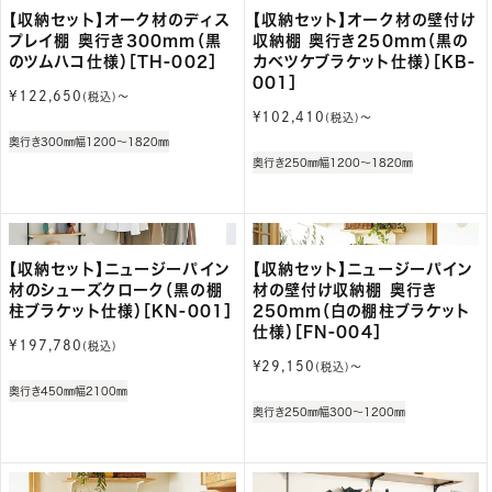
【収納セット】オーク材のディス
【収納セット】オーク材の壁付け
プレイ棚 奥行き300mm（黒
収納棚 奥行き250mm（黒の
のツムハコ仕様）［TH-002］
カベツケブラケット仕様）［KB-
001］
通
¥122,650
(税込)〜
常
通
¥102,410
(税込)〜
価
常
奥行き300㎜
幅1200～1820㎜
格
価
奥行き250㎜
幅1200～1820㎜
格
【収納セット】ニュージーパイン
【収納セット】ニュージーパイン
材のシューズクローク（黒の棚
材の壁付け収納棚 奥行き
柱ブラケット仕様）［KN-001］
250mm（白の棚柱ブラケット
仕様）［FN-004］
通
¥197,780
(税込)
常
通
¥29,150
(税込)〜
価
常
奥行き450㎜
幅2100㎜
格
価
奥行き250㎜
幅300～1200㎜
格