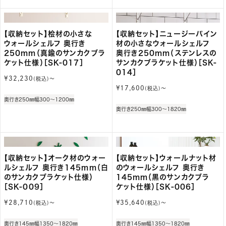
【収納セット】桧材の小さな
【収納セット】ニュージーパイン
ウォールシェルフ 奥行き
材の小さなウォールシェルフ
250mm（真鍮のサンカクブラ
奥行き250mm（ステンレスの
ケット仕様）［SK-017］
サンカクブラケット仕様）［SK-
014］
通
¥32,230
(税込)〜
常
通
¥17,600
(税込)〜
価
常
奥行き250㎜
幅300～1200㎜
格
価
奥行き250㎜
幅300～1820㎜
格
【収納セット】オーク材のウォー
【収納セット】ウォールナット材
ルシェルフ 奥行き145mm（白
のウォールシェルフ 奥行き
のサンカクブラケット仕様）
145mm（黒のサンカクブラ
［SK-009］
ケット仕様）［SK-006］
通
通
¥28,710
¥35,640
(税込)〜
(税込)〜
常
常
価
価
奥行き145㎜
幅1350～1820㎜
奥行き145㎜
幅1350～1820㎜