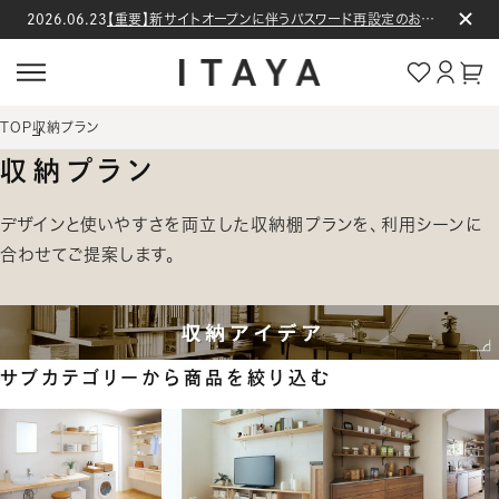
コンテン
2026.06.23
【重要】新サイトオープンに伴うパスワード再設定のお願い
ロ
ツに進む
グ
カー
イ
ト
ン
TOP
収納プラン
収納プラン
デザインと使いやすさを両立した収納棚プランを、利用シーンに
合わせてご提案します。
サブカテゴリーから商品を絞り込む