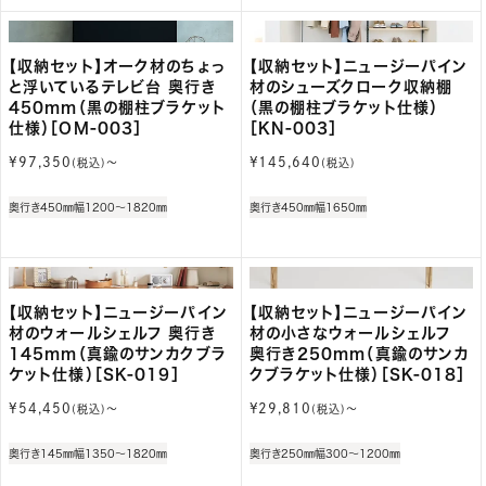
【収納セット】オーク材のちょっ
【収納セット】ニュージーパイン
と浮いているテレビ台 奥行き
材のシューズクローク収納棚
450mm（黒の棚柱ブラケット
（黒の棚柱ブラケット仕様）
仕様）［OM-003］
［KN-003］
通
通
¥97,350
¥145,640
(税込)〜
(税込)
常
常
価
価
奥行き450㎜
幅1200～1820㎜
奥行き450㎜
幅1650㎜
格
格
【収納セット】ニュージーパイン
【収納セット】ニュージーパイン
材のウォールシェルフ 奥行き
材の小さなウォールシェルフ
145mm（真鍮のサンカクブラ
奥行き250mm（真鍮のサンカ
ケット仕様）［SK-019］
クブラケット仕様）［SK-018］
通
通
¥54,450
¥29,810
(税込)〜
(税込)〜
常
常
価
価
奥行き145㎜
幅1350～1820㎜
奥行き250㎜
幅300～1200㎜
格
格