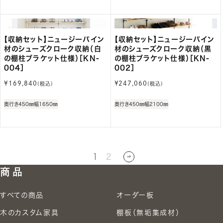
【収納セット】ニュージーパイン
【収納セット】ニュージーパイン
材のシューズクローク収納（白
材のシューズクローク収納（黒
の棚柱ブラケット仕様）［KN-
の棚柱ブラケット仕様）［KN-
004］
002］
通
通
¥169,840
¥247,060
(税込)
(税込)
常
常
価
価
奥行き450㎜
幅1650㎜
奥行き450㎜
幅2100㎜
格
格
1
2
商品
すべての商品
オーダー板
木のカスタム家具
棚板（無垢集成材）