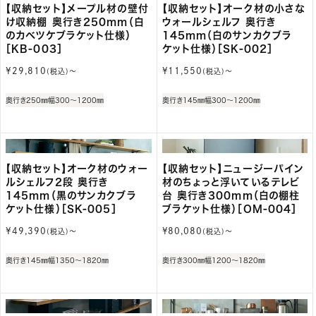
【収納セット】メープル材の壁付
【収納セット】オーク材の小さな
け収納棚 奥行き250mm（白
ウォールシェルフ 奥行き
のカベツケブラケット仕様）
145mm（白のサンカクブラ
［KB-003］
ケット仕様）［SK-002］
通
通
¥29,810
¥11,550
(税込)〜
(税込)〜
常
常
価
価
奥行き250㎜
幅300～1200㎜
奥行き145㎜
幅300～1200㎜
格
格
【収納セット】オーク材のウォー
【収納セット】ニュージーパイン
ルシェルフ2段 奥行き
材のちょっと浮いているテレビ
145mm（黒のサンカクブラ
台 奥行き300mm（白の棚柱
ケット仕様）［SK-005］
ブラケット仕様）［OM-004］
通
通
¥49,390
¥80,080
(税込)〜
(税込)〜
常
常
価
価
奥行き145㎜
幅1350～1820㎜
奥行き300㎜
幅1200～1820㎜
格
格