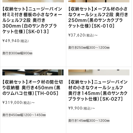
【収納セット】ニュージーパイン
【収納セット】メープル材の小さ
材ミミ付き棚板の小さなウォー
なウォールシェルフ2段 奥行き
ルシェルフ2段 奥行き
250mm（黒のサンカクブラ
300mm（白のサンカクブラ
ケット仕様）［SK-010］
ケット仕様）［SK-013］
通
¥37,620
(税込)〜
常
通
¥49,940
(税込)
価
常
奥行き250㎜
幅300～1200㎜
格
価
奥行き300㎜
幅900㎜
格
【収納セット】オーク材の間仕切
【収納セット】ニュージーパイン
り収納棚 奥行き450mm（黒
材の小さなウォールシェルフ
のツムハコ仕様）［TH-005］
奥行き145mm（黒のサンカク
ブラケット仕様）［SK-027］
通
¥319,000
(税込)〜
常
通
¥9,900
(税込)〜
価
常
奥行き450㎜
幅1200～1450㎜
格
価
奥行き145㎜
幅300～1200㎜
格