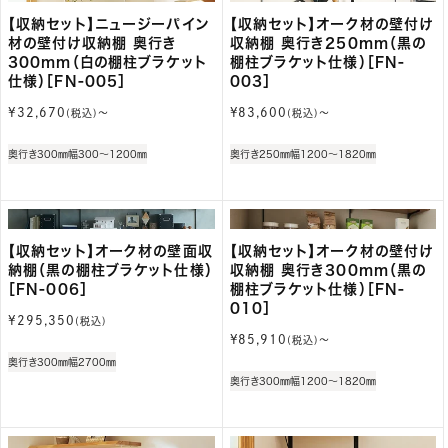
【収納セット】ニュージーパイン
【収納セット】オーク材の壁付け
材の壁付け収納棚 奥行き
収納棚 奥行き250mm（黒の
300mm（白の棚柱ブラケット
棚柱ブラケット仕様）［FN-
仕様）［FN-005］
003］
通
通
¥32,670
¥83,600
(税込)〜
(税込)〜
常
常
価
価
奥行き300㎜
幅300～1200㎜
奥行き250㎜
幅1200～1820㎜
格
格
【収納セット】オーク材の壁面収
【収納セット】オーク材の壁付け
納棚（黒の棚柱ブラケット仕様）
収納棚 奥行き300mm（黒の
［FN-006］
棚柱ブラケット仕様）［FN-
010］
通
¥295,350
(税込)
常
通
¥85,910
(税込)〜
価
常
奥行き300㎜
幅2700㎜
格
価
奥行き300㎜
幅1200～1820㎜
格