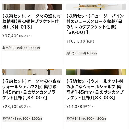
【収納セット】オーク材の壁付け
【収納セット】ニュージーパイン
収納棚（黒の棚柱ブラケット仕
材のシューズクローク収納（黒
様）［KN-013］
のサンカクブラケット仕様）
［SK-001］
通
¥37,400
(税込)〜
常
通
¥107,030
(税込)
価
常
奥行き300㎜
幅600～900㎜
格
価
奥行き300㎜
幅1680㎜
格
【収納セット】オーク材の小さな
【収納セット】ウォールナット材
ウォールシェルフ2段 奥行き
の小さなウォールシェルフ 奥
145mm（黒のサンカクブラ
行き145mm（黒のサンカクブ
ケット仕様）［SK-007］
ラケット仕様）［SK-003］
通
通
¥23,100
¥14,080
(税込)〜
(税込)〜
常
常
価
価
奥行き145㎜
幅300～1200㎜
奥行き145㎜
幅300～1200㎜
格
格