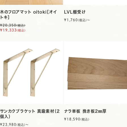
木のフロアマット oitoki［オイ
LVL棚受け
トキ］
¥1,760
(税込)〜
¥20,350
(税込)
¥19,333
(税込)
サンカクブラケット 真鍮素材（2
ナラ単板 挽き板2㎜厚
個入）
¥18,590
(税込)
¥23,980
(税込)〜