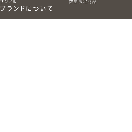
サンプル
数量限定商品
ブランドについて
ITAYAについて
ITAYAに出会える場所
読みもの
採用事例を見る
お知らせ
サポート
お問い合わせ
ご利用ガイド
よくあるご質問
プライバシーポリシー
特定商取引法に基づく表記
利用規約
企業情報