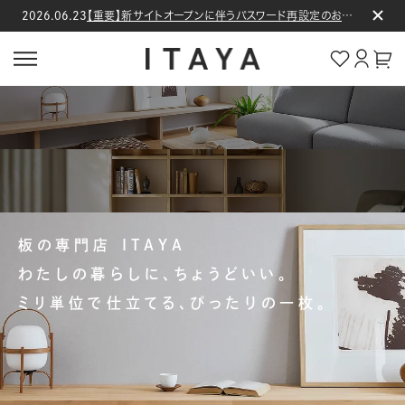
コンテン
2026.06.23
【重要】新サイトオープンに伴うパスワード再設定のお願い
ロ
ツに進む
グ
カー
イ
ト
ン
板の専門店 ITAYA
わたしの暮らしに、ちょうどいい。
ミリ単位で仕立てる、ぴったりの一枚。