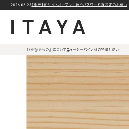
コンテン
【重要】新サイトオープンに伴うパスワード再設定のお願い
2026.06.23
ツに進む
TOP
読みもの
木について
ニュージーパイン材の特徴と魅力