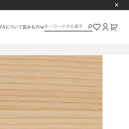
ロ
グ
カー
AYAについて
読みもの
イ
ト
ン