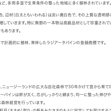
リなど、多雨多湿で生育条件の整った地域に多く植林されています
色、辺材（白太ともいわれる）は淡い黄白色で、その上質な透明感
増していきます。特に無節の一本物は高級品材として珍重されて
もあります。
ンドで計画的に植林、育林したラジアータパインの登録商標です。
、ニュージーランドの広大な自社森林で30年かけて苗から育てた
ーパインは幹が太く、芯がしっかりと締まり、均一に整った伸び
森林経営を行っています。
柾目（まさめ）取り」の板をみなさまのもとに安定してお届けするこ